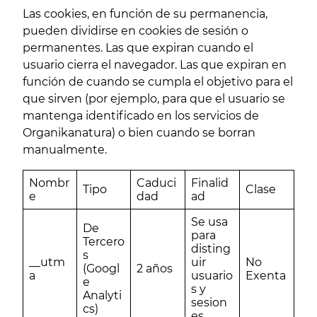
Las cookies, en función de su permanencia,
pueden dividirse en cookies de sesión o
permanentes. Las que expiran cuando el
usuario cierra el navegador. Las que expiran en
función de cuando se cumpla el objetivo para el
que sirven (por ejemplo, para que el usuario se
mantenga identificado en los servicios de
Organikanatura) o bien cuando se borran
manualmente.
Nombr
Caduci
Finalid
Tipo
Clase
e
dad
ad
Se usa
De
para
Tercero
disting
s
__utm
uir
No
(Googl
2 años
a
usuario
Exenta
e
s y
Analyti
sesion
cs)
es.