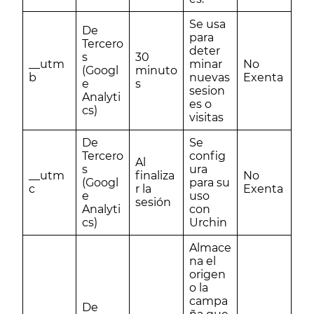
Se usa
De
para
Tercero
deter
s
30
__utm
minar
No
(Googl
minuto
b
nuevas
Exenta
e
s
sesion
Analyti
es o
cs)
visitas
De
Se
Tercero
config
Al
s
ura
__utm
finaliza
No
(Googl
para su
c
r la
Exenta
e
uso
sesión
Analyti
con
cs)
Urchin
Almace
na el
origen
o la
campa
De