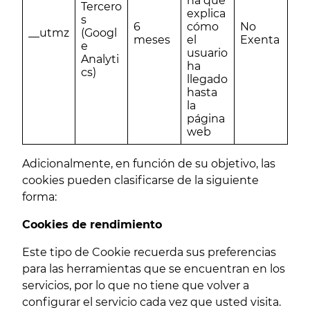
ña que
Tercero
explica
s
6
cómo
No
__utmz
(Googl
meses
el
Exenta
e
usuario
Analyti
ha
cs)
llegado
hasta
la
página
web
Adicionalmente, en función de su objetivo, las
cookies pueden clasificarse de la siguiente
forma:
Cookies de rendimiento
Este tipo de Cookie recuerda sus preferencias
para las herramientas que se encuentran en los
servicios, por lo que no tiene que volver a
configurar el servicio cada vez que usted visita.